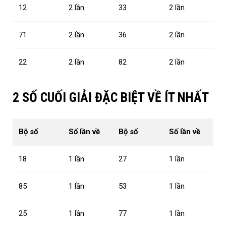
12
2 lần
33
2 lần
71
2 lần
36
2 lần
22
2 lần
82
2 lần
2 SỐ CUỐI GIẢI ĐẶC BIỆT VỀ ÍT NHẤT
Bộ số
Số lần về
Bộ số
Số lần về
18
1 lần
27
1 lần
85
1 lần
53
1 lần
25
1 lần
77
1 lần