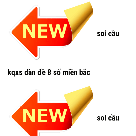
soi cầu
kqxs dàn đề 8 số miền bắc
soi cầu