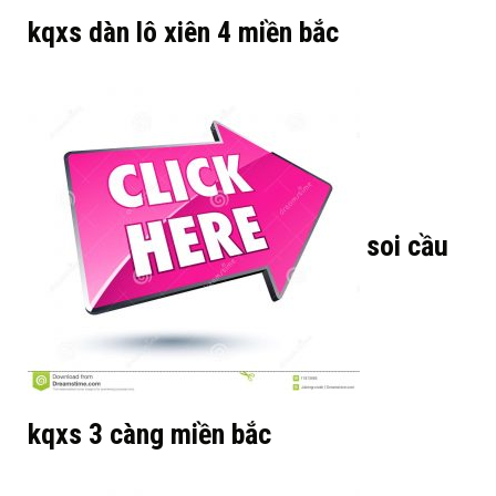
kqxs dàn lô xiên 4 miền bắc
soi cầu
kqxs 3 càng miền bắc