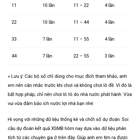
11
10 lần
11 – 22
4 lần
22
10 lần
11 – 44
4 lần
33
7 lần
11 – 55
4 lần
44
7 lần
22 – 55
3 lần
» Lưu ý: Các bộ số chỉ dùng cho mục đích tham khảo, anh
em nên cân nhắc trước khi chơi và không chơi lô đề. Vì đó là
bất hợp pháp, chỉ nên chơi lô tô do nhà nước phát hành. Vừa
vui vừa đảm bảo ích nước lợi nhà bạn nhé.
Hi vọng với những dữ liệu thống kê và chốt số dự đoán. Soi
cầu dự đoán kết quả XSMB hôm nay dựa vào dữ liệu phân
tích từ các chuyên gia ở trên đây. Giúp anh em tìm ra được