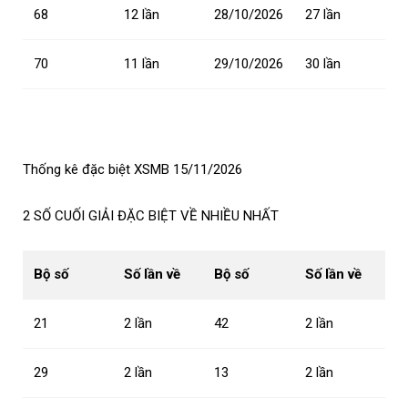
68
12
lần
28/10/2026
27
lần
70
11
lần
29/10/2026
30
lần
Thống kê đặc biệt XSMB 15/11/2026
2 SỐ CUỐI GIẢI ĐẶC BIỆT VỀ NHIỀU NHẤT
Bộ số
Số lần về
Bộ số
Số lần về
21
2 lần
42
2 lần
29
2 lần
13
2 lần