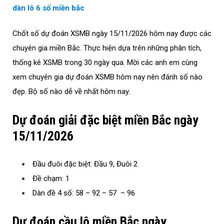
dàn lô 6 số miền bắc
Chốt số dự đoán XSMB ngày 15/11/2026 hôm nay được các
chuyên gia miền Bắc. Thực hiện dựa trên những phân tích,
thống kê XSMB trong 30 ngày qua. Mời các anh em cùng
xem chuyên gia dự đoán XSMB hôm nay nên đánh số nào
đẹp. Bộ số nào dễ về nhất hôm nay.
Dự đoán giải đặc biệt miền Bắc ngày
15/11/2026
Đầu đuôi đặc biệt:
Đầu 9, Đuôi 2
Đề chạm:
1
Dàn đề 4 số: 58
– 92 – 57 – 96
Dự đoán cầu lô miền Bắc ngày