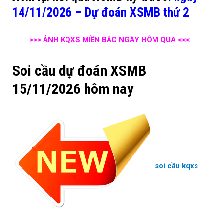
14/11/2026 – Dự đoán XSMB thứ 2
>>> ẢNH KQXS MIỀN BẮC NGÀY HÔM QUA <<<
Soi cầu dự đoán XSMB
15/11/2026 hôm nay
soi cầu kqxs