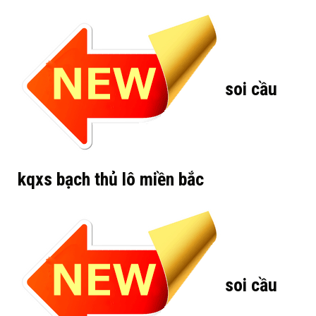
soi cầu
kqxs bạch thủ lô miền bắc
soi cầu