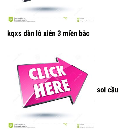
kqxs dàn lô xiên 3 miền bắc
soi cầu