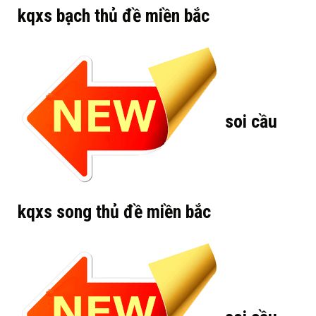
kqxs bạch thủ đề miền bắc
soi cầu
kqxs song thủ đề miền bắc