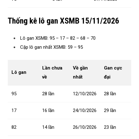
Thống kê lô gan XSMB 15/11/2026
Lô gan XSMB:
95 – 17 – 82 – 68 – 70
Cặp lô gan nhất XSMB:
59 – 95
Lần chưa
Về gần
Gan cực
Lô gan
về
nhất
đại
95
28
lần
12/10/2026
28
lần
17
16
lần
24/10/2026
29
lần
82
14
lần
26/10/2026
23
lần