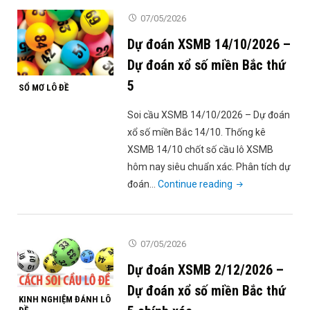
7/1/2026
07/05/2026
–
Dự đoán XSMB 14/10/2026 –
Dự
đoán
Dự đoán xổ số miền Bắc thứ
xổ
5
SỔ MƠ LÔ ĐỀ
số
miền
Soi cầu XSMB 14/10/2026 – Dự đoán
Bắc
xổ số miền Bắc 14/10. Thống kê
thứ
XSMB 14/10 chốt số cầu lô XSMB
6
hôm nay siêu chuẩn xác. Phân tích dự
chính
"Dự
đoán…
Continue reading
xác"
đoán
XSMB
14/10/2026
07/05/2026
–
Dự đoán XSMB 2/12/2026 –
Dự
đoán
Dự đoán xổ số miền Bắc thứ
KINH NGHIỆM ĐÁNH LÔ
xổ