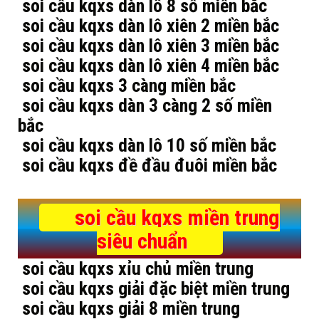
soi cầu kqxs dàn lô 8 số miền bắc
soi cầu kqxs dàn lô xiên 2 miền bắc
soi cầu kqxs dàn lô xiên 3 miền bắc
soi cầu kqxs dàn lô xiên 4 miền bắc
soi cầu kqxs 3 càng miền bắc
soi cầu kqxs dàn 3 càng 2 số miền
bắc
soi cầu kqxs dàn lô 10 số miền bắc
soi cầu kqxs đề đầu đuôi miền bắc
soi cầu kqxs miền trung
siêu chuẩn
soi cầu kqxs xỉu chủ miền trung
soi cầu kqxs giải đặc biệt miền trung
soi cầu kqxs giải 8 miền trung