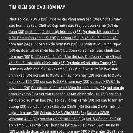
TÌM KIẾM SOI CẦU HÔM NAY
Chốt soi cầu XSMB
(28)
Chốt số giờ vàng miền bắc
(36)
Chốt số miền
Bắc hôm nay
(65)
Chốt số đẹp miền Bắc
(36)
du doan xsmb
(67)
dự
đoán
(38)
dự đoán giải đặc biệt hôm nay
(28)
Dự đoán kết quả xổ số
Miền Bắc chính xác nhất
(28)
Dự đoán kết quả xổ số siêu chính xác
hôm nay
(56)
Dự đoán số de hôm nay
(28)
Dự đoán XSMB Minh Ngọc
(53)
dự đoán xổ số miền bắc
(67)
Dự đoán xổ số miền Bắc chính xác
hôm nay
(55)
Dự đoán xổ số miền Bắc thứ sáu Dự đoán xsmb kết quả
xổ số miền bắc siêu chính xác
(36)
Dự đoán xổ số miền Trung
(53)
Hôm nay đánh con gì
(34)
kqxsmb
(31)
kết quả xổ số miền bắc siêu
chính xác
(36)
soi cau lo XSMB 2 nhay hom nay
(28)
soi cau lo XSMB
chinh xac 100
(28)
soi cau lo XSMB hom nay
(28)
soi cau XSMB 1 lo
duy nhat
(28)
Soi cầu du đoán xổ số Miền Bắc hôm nay
(28)
soi cầu dự
đoán kqxsmb
(36)
Soi cầu Dự đoán XSMB chính xác 100
(55)
soi cầu
kết quả xổ số miền bắc
(36)
soi cầu lô kép xsmb
(30)
soi cầu lô mn âm
dương
(28)
soi cầu mb
(39)
Soi cầu XSMB
(46)
Soi cầu XSMB miễn phí
ngày hôm nay
(30)
Soi cầu XSMB Win2888
(34)
Soi cầu XSMB
Win2888 Asia
(28)
soi cầu xổ số miền bắc
(37)
Soi lô xiên chuẩn
(30)
soi xsmb
(33)
sxmb
(53)
Thống kê kết quả xổ số miền Bắc 100 ngày
(28)
xsmb dự đoán xổ số miền bắc hôm nay
(49)
XSMB năm 2021
(34)