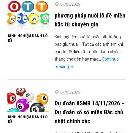
15/1/2026
07/05/2026
–
phương pháp nuôi lô đề miền
Dự
đoán
bắc từ chuyên gia
xổ
KINH NGHIỆM ĐÁNH LÔ
Kinh nghiệm nuôi lô miền bắc không
số
ĐỀ
bao giờ thua – Tất cả các anh em khi
miền
chơi lô đề điều rất muốn dành chiến
Bắc
thắng cho nên hay mắc…
Continue
thứ
"phương
reading
7
pháp
chính
nuôi
xác"
lô
07/05/2026
đề
Dự đoán XSMB 14/11/2026 –
miền
bắc
Dự đoán xổ số miền Bắc chủ
KINH NGHIỆM ĐÁNH LÔ
từ
nhật chính xác
ĐỀ
chuyên
gia"