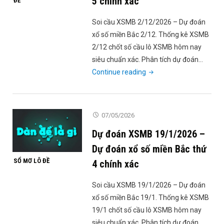
5 chính xác
ĐỀ
số
miền
Soi cầu XSMB 2/12/2026 – Dự đoán
Bắc
xổ số miền Bắc 2/12. Thống kê XSMB
thứ
2/12 chốt số cầu lô XSMB hôm nay
5"
siêu chuẩn xác. Phân tích dự đoán…
"Dự
Continue reading
đoán
XSMB
2/12/2026
07/05/2026
–
Dự đoán XSMB 19/1/2026 –
Dự
đoán
Dự đoán xổ số miền Bắc thứ
xổ
SỔ MƠ LÔ ĐỀ
4 chính xác
số
miền
Soi cầu XSMB 19/1/2026 – Dự đoán
Bắc
xổ số miền Bắc 19/1. Thống kê XSMB
thứ
19/1 chốt số cầu lô XSMB hôm nay
5
siêu chuẩn xác. Phân tích dự đoán…