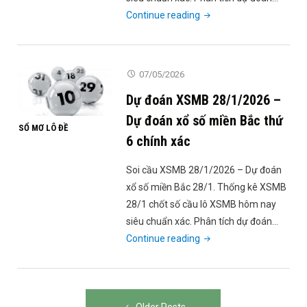
chính
"Dự
Continue reading
xác"
đoán
XSMB
19/1/2026
07/05/2026
–
Dự đoán XSMB 28/1/2026 –
Dự
đoán
Dự đoán xổ số miền Bắc thứ
SỔ MƠ LÔ ĐỀ
xổ
6 chính xác
số
miền
Soi cầu XSMB 28/1/2026 – Dự đoán
Bắc
xổ số miền Bắc 28/1. Thống kê XSMB
thứ
28/1 chốt số cầu lô XSMB hôm nay
4
siêu chuẩn xác. Phân tích dự đoán…
chính
"Dự
Continue reading
xác"
đoán
XSMB
28/1/2026
Điều
–
Older Posts