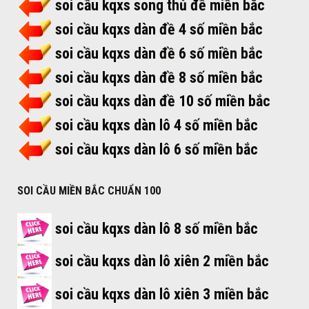
soi cầu kqxs song thủ đề miền bắc
soi cầu kqxs dàn đề 4 số miền bắc
soi cầu kqxs dàn đề 6 số miền bắc
soi cầu kqxs dàn đề 8 số miền bắc
soi cầu kqxs dàn đề 10 số miền bắc
soi cầu kqxs dàn lô 4 số miền bắc
soi cầu kqxs dàn lô 6 số miền bắc
SOI CẦU MIỀN BẮC CHUẨN 100
soi cầu kqxs dàn lô 8 số miền bắc
soi cầu kqxs dàn lô xiên 2 miền bắc
soi cầu kqxs dàn lô xiên 3 miền bắc