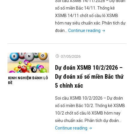
Soi cầu XSMB 14/11/2026 – Dự đoán
xổ số miền Bắc 14/11. Thống kê
XSMB 14/11 chốt số cầu lô XSMB
hôm nay siêu chuẩn xác. Phân tích dự
"Dự
đoán…
Continue reading
đoán
XSMB
14/11/2026
07/05/2026
–
Dự đoán XSMB 10/2/2026 –
Dự
đoán
Dự đoán xổ số miền Bắc thứ
KINH NGHIỆM ĐÁNH LÔ
xổ
ĐỀ
5 chính xác
số
miền
Soi cầu XSMB 10/2/2026 – Dự đoán
Bắc
xổ số miền Bắc 10/2. Thống kê XSMB
chủ
10/2 chốt số cầu lô XSMB hôm nay
nhật
siêu chuẩn xác. Phân tích dự đoán…
chính
"Dự
Continue reading