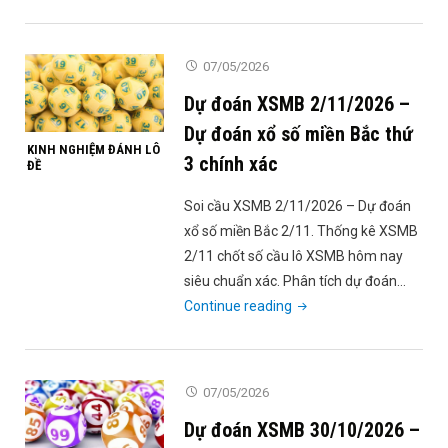
xác"
đoán
XSMB
10/2/2026
07/05/2026
–
Dự đoán XSMB 2/11/2026 –
Dự
đoán
Dự đoán xổ số miền Bắc thứ
KINH NGHIỆM ĐÁNH LÔ
xổ
3 chính xác
ĐỀ
số
miền
Soi cầu XSMB 2/11/2026 – Dự đoán
Bắc
xổ số miền Bắc 2/11. Thống kê XSMB
thứ
2/11 chốt số cầu lô XSMB hôm nay
5
siêu chuẩn xác. Phân tích dự đoán…
chính
"Dự
Continue reading
xác"
đoán
XSMB
2/11/2026
07/05/2026
–
Dự đoán XSMB 30/10/2026 –
Dự