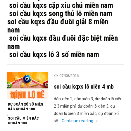
soi cầu kqxs cặp xỉu chủ miền nam
soi cầu kqxs song thủ lô miền nam
soi cầu kqxs đầu đuôi giải 8 miền
nam
soi cầu kqxs đầu đuôi đặc biệt miền
nam
soi cầu kqxs lô 3 số miền nam
07/08/2026
soi cầu kqxs lô xiên 4 mb
dàn xiên 2, dàn xiên 3, dự đoán lô xiên
DỰ ĐOÁN XỔ SỐ MIỀN
2 3 miễn phí, dự đoán lô xiên 3, dự
BẮC CHUẨN 100
đoán lô xiên 3 miền bắc, dự đoán xổ
,
SOI CẦU MIỀN BẮC
"soi
số…
Continue reading
CHUẨN 100
cầu