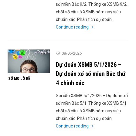
Bắc
số miền Bắc 9/2. Thống kê XSMB 9/2
chủ
chốt số cầu lô XSMB hôm nay siêu
nhật
chuẩn xác. Phân tích dự đoán…
chính
"Dự
Continue reading
xác"
đoán
XSMB
9/2/2026
08/05/2026
–
Dự đoán XSMB 5/1/2026 –
Dự
đoán
Dự đoán xổ số miền Bắc thứ
SỔ MƠ LÔ ĐỀ
xổ
4 chính xác
số
miền
Soi cầu XSMB 5/1/2026 – Dự đoán xổ
Bắc
số miền Bắc 5/1. Thống kê XSMB 5/1
thứ
chốt số cầu lô XSMB hôm nay siêu
4
chuẩn xác. Phân tích dự đoán…
chính
"Dự
Continue reading
xác"
đoán