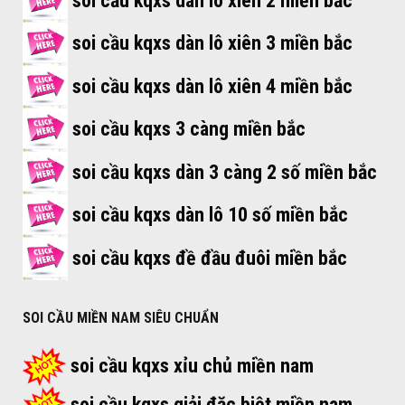
soi cầu kqxs dàn lô xiên 2 miền bắc
soi cầu kqxs dàn lô xiên 3 miền bắc
soi cầu kqxs dàn lô xiên 4 miền bắc
soi cầu kqxs 3 càng miền bắc
soi cầu kqxs dàn 3 càng 2 số miền bắc
soi cầu kqxs dàn lô 10 số miền bắc
soi cầu kqxs đề đầu đuôi miền bắc
SOI CẦU MIỀN NAM SIÊU CHUẨN
soi cầu kqxs xỉu chủ miền nam
soi cầu kqxs giải đặc biệt miền nam