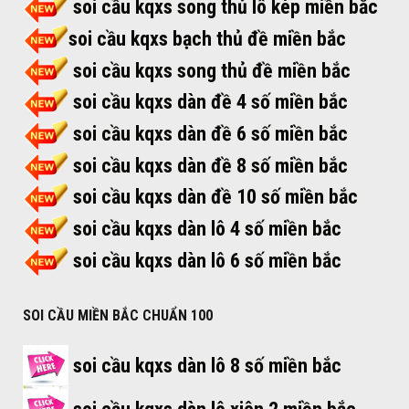
soi cầu kqxs song thủ lô kép miền bắc
soi cầu kqxs bạch thủ đề miền bắc
soi cầu kqxs song thủ đề miền bắc
soi cầu kqxs dàn đề 4 số miền bắc
soi cầu kqxs dàn đề 6 số miền bắc
soi cầu kqxs dàn đề 8 số miền bắc
soi cầu kqxs dàn đề 10 số miền bắc
soi cầu kqxs dàn lô 4 số miền bắc
soi cầu kqxs dàn lô 6 số miền bắc
SOI CẦU MIỀN BẮC CHUẨN 100
soi cầu kqxs dàn lô 8 số miền bắc