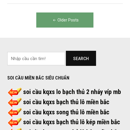
XSMB
15/1/2026
Điều
–
Older Posts
hướng
Dự
đoán
bài
xổ
viết
số
miền
SEARCH
Bắc
thứ
SOI CẦU MIỀN BẮC SIÊU CHUẨN
7
chính
soi cầu kqxs lo bạch thủ 2 nháy víp mb
xác"
soi cầu kqxs bạch thủ lô miền bắc
soi cầu kqxs song thủ lô miền bắc
soi cầu kqxs bạch thủ lô kép miền bắc