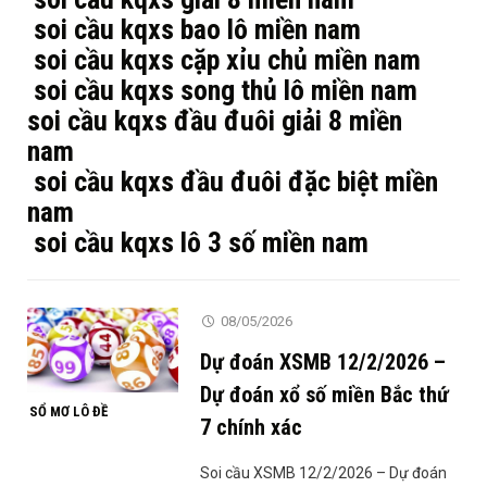
soi cầu kqxs bao lô miền nam
soi cầu kqxs cặp xỉu chủ miền nam
soi cầu kqxs song thủ lô miền nam
soi cầu kqxs đầu đuôi giải 8 miền
nam
soi cầu kqxs đầu đuôi đặc biệt miền
nam
soi cầu kqxs lô 3 số miền nam
08/05/2026
Dự đoán XSMB 12/2/2026 –
Dự đoán xổ số miền Bắc thứ
SỔ MƠ LÔ ĐỀ
7 chính xác
Soi cầu XSMB 12/2/2026 – Dự đoán