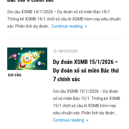
xổ
Soi cầu XSMB 14/1/2026 – Dự đoán xổ số miền Bắc 14/1.
số
Thống kê XSMB 14/1 chốt số cầu lô XSMB hôm nay siêu chuẩn
miền
"Dự
xác. Phân tích dự đoán…
Continue reading
Bắc
đoán
thứ
XSMB
6
14/1/2026
chính
08/05/2026
–
xác"
Dự đoán XSMB 15/1/2026 –
Dự
đoán
Dự đoán xổ số miền Bắc thứ
SOI CẦU
xổ
7 chính xác
số
miền
Soi cầu XSMB 15/1/2026 – Dự đoán
Bắc
xổ số miền Bắc 15/1. Thống kê XSMB
thứ
15/1 chốt số cầu lô XSMB hôm nay
6
siêu chuẩn xác. Phân tích dự đoán…
chính
"Dự
Continue reading
xác"
đoán