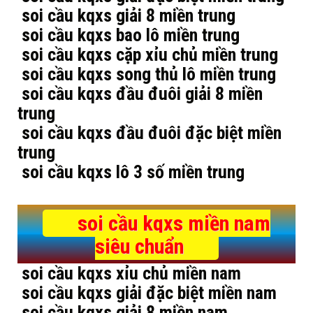
soi cầu kqxs giải 8 miền trung
soi cầu kqxs bao lô miền trung
soi cầu kqxs cặp xỉu chủ miền trung
soi cầu kqxs song thủ lô miền trung
soi cầu kqxs đầu đuôi giải 8 miền
trung
soi cầu kqxs đầu đuôi đặc biệt miền
trung
soi cầu kqxs lô 3 số miền trung
soi cầu kqxs miền nam
siêu chuẩn
soi cầu kqxs xỉu chủ miền nam
soi cầu kqxs giải đặc biệt miền nam
soi cầu kqxs giải 8 miền nam