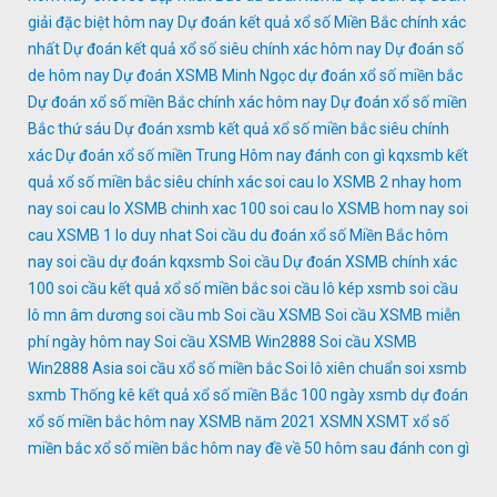
giải đặc biệt hôm nay
Dự đoán kết quả xổ số Miền Bắc chính xác
nhất
Dự đoán kết quả xổ số siêu chính xác hôm nay
Dự đoán số
de hôm nay
Dự đoán XSMB Minh Ngọc
dự đoán xổ số miền bắc
Dự đoán xổ số miền Bắc chính xác hôm nay
Dự đoán xổ số miền
Bắc thứ sáu Dự đoán xsmb kết quả xổ số miền bắc siêu chính
xác
Dự đoán xổ số miền Trung
Hôm nay đánh con gì
kqxsmb
kết
quả xổ số miền bắc siêu chính xác
soi cau lo XSMB 2 nhay hom
nay
soi cau lo XSMB chinh xac 100
soi cau lo XSMB hom nay
soi
cau XSMB 1 lo duy nhat
Soi cầu du đoán xổ số Miền Bắc hôm
nay
soi cầu dự đoán kqxsmb
Soi cầu Dự đoán XSMB chính xác
100
soi cầu kết quả xổ số miền bắc
soi cầu lô kép xsmb
soi cầu
lô mn âm dương
soi cầu mb
Soi cầu XSMB
Soi cầu XSMB miễn
phí ngày hôm nay
Soi cầu XSMB Win2888
Soi cầu XSMB
Win2888 Asia
soi cầu xổ số miền bắc
Soi lô xiên chuẩn
soi xsmb
sxmb
Thống kê kết quả xổ số miền Bắc 100 ngày
xsmb dự đoán
xổ số miền bắc hôm nay
XSMB năm 2021
XSMN
XSMT
xổ số
miền bắc
xổ số miền bắc hôm nay
đề về 50 hôm sau đánh con gì