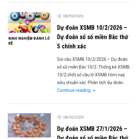
XSMB
8/2/2026
08/05/2026
–
Dự đoán XSMB 10/2/2026 –
Dự
đoán
Dự đoán xổ số miền Bắc thứ
KINH NGHIỆM ĐÁNH LÔ
xổ
ĐỀ
5 chính xác
số
miền
Soi cầu XSMB 10/2/2026 – Dự đoán
Bắc
xổ số miền Bắc 10/2. Thống kê XSMB
thứ
10/2 chốt số cầu lô XSMB hôm nay
3
siêu chuẩn xác. Phân tích dự đoán…
chính
"Dự
Continue reading
xác"
đoán
XSMB
10/2/2026
08/05/2026
–
Dự đoán XSMB 27/1/2026 –
Dự
đoán
Dự đoán xổ số miền Bắc thứ