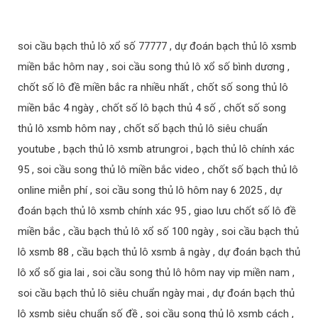
soi cầu bạch thủ lô xổ số 77777 , dự đoán bạch thủ lô xsmb
miền bắc hôm nay , soi cầu song thủ lô xổ số bình dương ,
chốt số lô đề miền bắc ra nhiều nhất , chốt số song thủ lô
miền bắc 4 ngày , chốt số lô bạch thủ 4 số , chốt số song
thủ lô xsmb hôm nay , chốt số bạch thủ lô siêu chuẩn
youtube , bạch thủ lô xsmb atrungroi , bạch thủ lô chính xác
95 , soi cầu song thủ lô miền bắc video , chốt số bạch thủ lô
online miễn phí , soi cầu song thủ lô hôm nay 6 2025 , dự
đoán bạch thủ lô xsmb chính xác 95 , giao lưu chốt số lô đề
miền bắc , cầu bạch thủ lô xổ số 100 ngày , soi cầu bạch thủ
lô xsmb 88 , cầu bạch thủ lô xsmb â ngày , dự đoán bạch thủ
lô xổ số gia lai , soi cầu song thủ lô hôm nay vip miền nam ,
soi cầu bạch thủ lô siêu chuẩn ngày mai , dự đoán bạch thủ
lô xsmb siêu chuẩn số đề , soi cầu song thủ lô xsmb cách ,