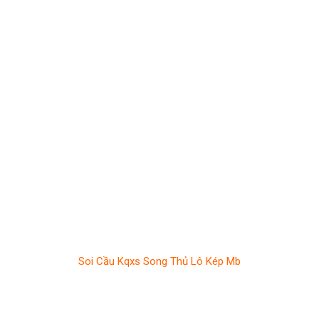
Soi Cầu Kqxs Song Thủ Lô Kép Mb