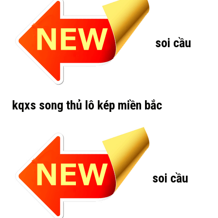
soi cầu
kqxs song thủ lô kép miền bắc
soi cầu