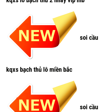
kqxs lo bạch thủ 2 nháy víp mb
soi cầu
kqxs bạch thủ lô miền bắc
soi cầu