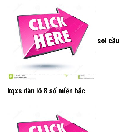
soi cầu
kqxs dàn lô 8 số miền bắc