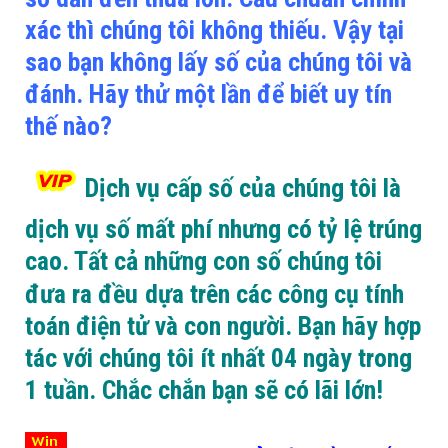
xác thì chúng tôi không thiếu. Vậy tại
sao bạn không lấy số của chúng tôi và
đánh. Hãy thử một lần để biết uy tín
thế nào?
Dịch vụ cấp số của chúng tôi là
dịch vụ số mất phí nhưng có tỷ lệ trúng
cao. Tất cả những con số chúng tôi
đưa ra đều
dựa trên các công cụ tính
toán điện tử và con người. Bạn hãy hợp
tác với chúng tôi ít nhất 04 ngày trong
1 tuần. Chắc chắn bạn sẽ có lãi lớn!