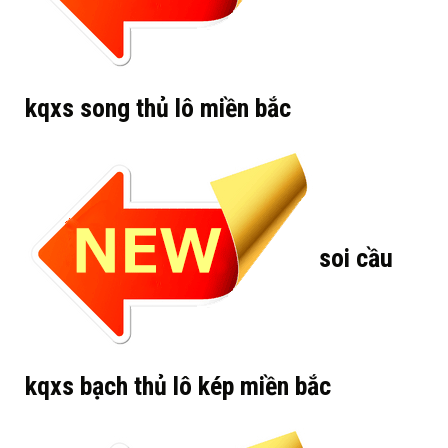
kqxs song thủ lô miền bắc
soi cầu
kqxs bạch thủ lô kép miền bắc