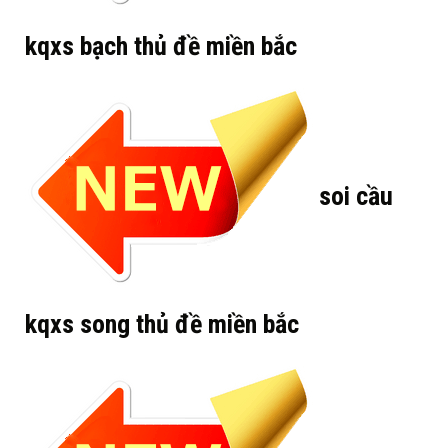
kqxs bạch thủ đề miền bắc
soi cầu
kqxs song thủ đề miền bắc