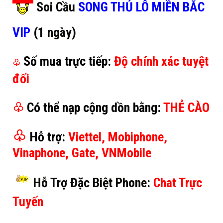
Soi Cầu
SONG THỦ LÔ MIỀN BẮC
VIP
(1 ngày)
Số mua trực tiếp:
Độ chính xác tuyệt
♧
đối
♧
Có thể nạp cộng dồn bằng:
THẺ CÀO
♧
Hỗ trợ:
Viettel, Mobiphone,
Vinaphone, Gate, VNMobile
Hỗ Trợ Đặc Biệt
Phone
:
Chat Trực
Tuyến