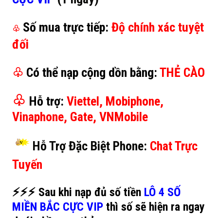
Số mua trực tiếp:
Độ chính xác tuyệt
♧
đối
♧
Có thể nạp cộng dồn bằng:
THẺ CÀO
♧
Hỗ trợ:
Viettel, Mobiphone,
Vinaphone, Gate, VNMobile
Hỗ Trợ Đặc Biệt
Phone
:
Chat Trực
Tuyến
⚡️⚡️⚡️ Sau khi nạp đủ số tiền
LÔ 4 SỐ
MIỀN BẮC CỰC VIP
thì số sẽ hiện ra ngay