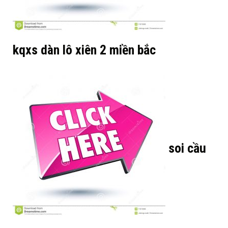
kqxs dàn lô xiên 2 miền bắc
soi cầu