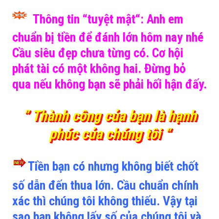
Thông tin “tuyệt mật“: Anh em
chuẩn bị tiền để đánh lớn hôm nay nhé
Cầu siêu đẹp chưa từng có. Cơ hội
phát tài có một không hai. Đừng bỏ
qua nếu không bạn sẽ phải hối hận đấy.
”
Thành công của bạn là hạnh
phúc của chúng tôi “
Tiền bạn có nhưng không biết chốt
số dẫn đến thua lớn. Cầu chuẩn chính
xác thì chúng tôi không thiếu. Vậy tại
sao bạn không lấy số của chúng tôi và