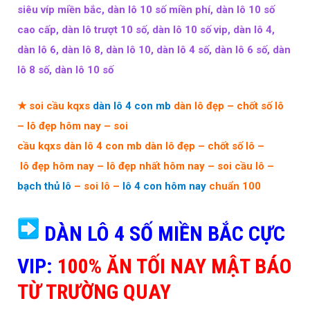
siêu víp miền bắc, dàn lô 10 số miền phí, dàn lô 10 số
cao cấp, dàn lô trượt 10 số, dàn lô 10 số vip, dàn lô 4,
dàn lô 6, dàn lô 8, dàn lô 10, dàn lô 4 số, dàn lô 6 số, dàn
lô 8 số, dàn lô 10 số
★ soi cầu kqxs
dàn lô 4 con mb
dàn lô đẹp – chốt số lô
– lô đẹp hôm nay – soi
cầu kqxs dàn lô 4 con mb dàn lô đẹp – chốt số lô –
lô đẹp hôm nay – lô đẹp nhất hôm nay – soi cầu lô –
bạch thủ lô
– soi lô –
lô 4 con hôm nay
chuẩn 100
DÀN LÔ 4 SỐ MIỀN BẮC CỰC
VIP:
100% ĂN TỐI NAY MẬT BÁO
TỪ TRƯỜNG QUAY