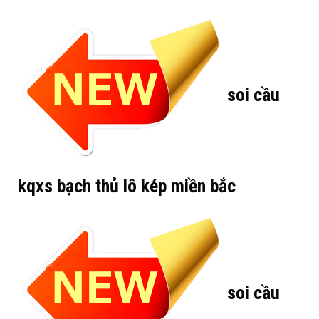
soi cầu
kqxs bạch thủ lô kép miền bắc
soi cầu