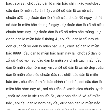
bac , soi 88 , chốt cầu dàn lô miền bắc chính xác youtube ,
cầu dàn lô miền bắc â nháy , chốt số dàn lô xsmb siêu
chuẩn u23 , dự đoán dàn lô xổ số siêu chuẩn 90 ngày , chốt
số dàn lô miền bắc khung 2 ngày , dự đoán dàn lô xổ số siêu
chuẩn hôm nay , dự đoán dàn lô xổ số miền bắc mùng , dự
đoán dàn lô miền bắc 5 tháng 4 , soi cầu dàn lô tối nay về
con gì , chốt số dàn lô miền bắc vua , chốt số dàn lô miền
bắc 8888 , cầu dàn lô miền bắc hôm nay là , chốt số dàn lô
xổ số 4 số vip , soi cầu dàn lô miễn phí chính xác nhất , cầu
dàn lô miền bắc hôm nay xin , chốt số dàn lô xsmb đẹp , cầu
dàn lô miền bắc siêu chuẩn đầu ra , chốt cầu dàn lô miền
bắc âm , cầu dàn lô miền bắc chính xác nhớ , soi cầu dàn lô
miền bắc hôm nay tô , soi cầu dàn lô xsmb siêu chuẩn uy tín
, chốt số dàn lô siêu chuẩn 5s , dự đoán dàn lô xổ số miền
bắc , soi cầu dàn lô hôm nay đề , dự đoán dàn lô miền bắc