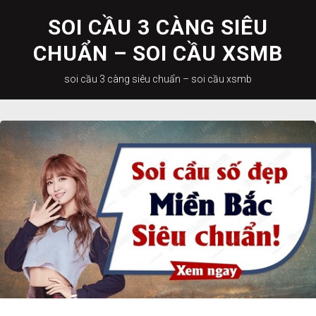
Skip
to
SOI CẦU 3 CÀNG SIÊU
content
CHUẨN – SOI CẦU XSMB
soi cầu 3 càng siêu chuẩn – soi cầu xsmb