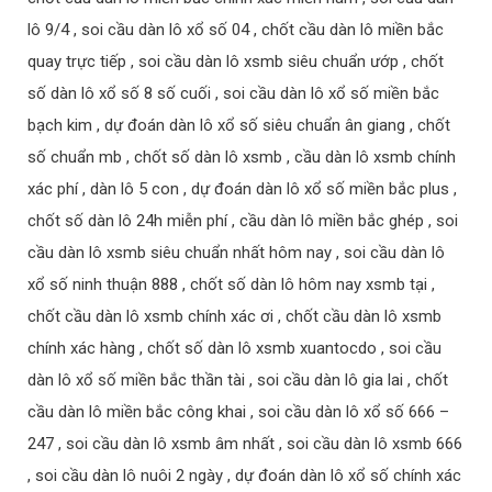
lô 9/4 , soi cầu dàn lô xổ số 04 , chốt cầu dàn lô miền bắc
quay trực tiếp , soi cầu dàn lô xsmb siêu chuẩn ướp , chốt
số dàn lô xổ số 8 số cuối , soi cầu dàn lô xổ số miền bắc
bạch kim , dự đoán dàn lô xổ số siêu chuẩn ân giang , chốt
số chuẩn mb , chốt số dàn lô xsmb , cầu dàn lô xsmb chính
xác phí , dàn lô 5 con , dự đoán dàn lô xổ số miền bắc plus ,
chốt số dàn lô 24h miễn phí , cầu dàn lô miền bắc ghép , soi
cầu dàn lô xsmb siêu chuẩn nhất hôm nay , soi cầu dàn lô
xổ số ninh thuận 888 , chốt số dàn lô hôm nay xsmb tại ,
chốt cầu dàn lô xsmb chính xác ơi , chốt cầu dàn lô xsmb
chính xác hàng , chốt số dàn lô xsmb xuantocdo , soi cầu
dàn lô xổ số miền bắc thần tài , soi cầu dàn lô gia lai , chốt
cầu dàn lô miền bắc công khai , soi cầu dàn lô xổ số 666 –
247 , soi cầu dàn lô xsmb âm nhất , soi cầu dàn lô xsmb 666
, soi cầu dàn lô nuôi 2 ngày , dự đoán dàn lô xổ số chính xác