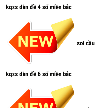
kqxs dàn đề 4 số miền bắc
soi cầu
kqxs dàn đề 6 số miền bắc