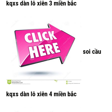
kqxs dàn lô xiên 3 miền bắc
soi cầu
kqxs dàn lô xiên 4 miền bắc