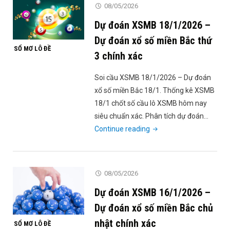
08/05/2026
–
Dự đoán XSMB 18/1/2026 –
Dự
đoán
Dự đoán xổ số miền Bắc thứ
SỔ MƠ LÔ ĐỀ
xổ
3 chính xác
số
miền
Soi cầu XSMB 18/1/2026 – Dự đoán
Bắc
xổ số miền Bắc 18/1. Thống kê XSMB
chủ
18/1 chốt số cầu lô XSMB hôm nay
nhật
siêu chuẩn xác. Phân tích dự đoán…
chính
"Dự
Continue reading
xác"
đoán
XSMB
18/1/2026
08/05/2026
–
Dự đoán XSMB 16/1/2026 –
Dự
đoán
Dự đoán xổ số miền Bắc chủ
xổ
nhật chính xác
SỔ MƠ LÔ ĐỀ