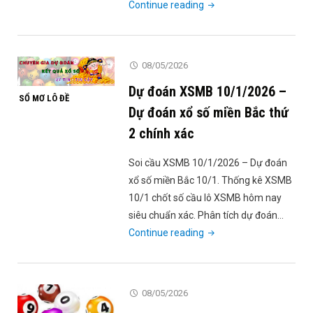
chính
"Dự
Continue reading
xác"
đoán
XSMB
28/1/2026
08/05/2026
–
Dự đoán XSMB 10/1/2026 –
Dự
SỔ MƠ LÔ ĐỀ
đoán
Dự đoán xổ số miền Bắc thứ
xổ
2 chính xác
số
miền
Soi cầu XSMB 10/1/2026 – Dự đoán
Bắc
xổ số miền Bắc 10/1. Thống kê XSMB
thứ
10/1 chốt số cầu lô XSMB hôm nay
6
siêu chuẩn xác. Phân tích dự đoán…
chính
"Dự
Continue reading
xác"
đoán
XSMB
10/1/2026
08/05/2026
–