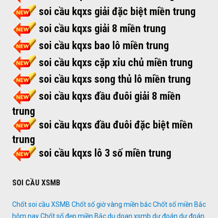
soi cầu kqxs giải đặc biệt miền trung
soi cầu kqxs giải 8 miền trung
soi cầu kqxs bao lô miền trung
soi cầu kqxs cặp xỉu chủ miền trung
soi cầu kqxs song thủ lô miền trung
soi cầu kqxs đầu đuôi giải 8 miền
trung
soi cầu kqxs đầu đuôi đặc biệt miền
trung
soi cầu kqxs lô 3 số miền trung
SOI CẦU XSMB
Chốt soi cầu XSMB
Chốt số giờ vàng miền bắc
Chốt số miền Bắc
hôm nay
Chốt số đẹp miền Bắc
du doan xsmb
dự đoán
dự đoán