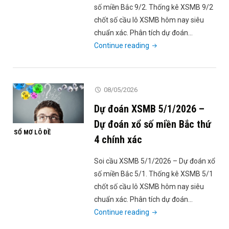
Bắc
số miền Bắc 9/2. Thống kê XSMB 9/2
chủ
chốt số cầu lô XSMB hôm nay siêu
nhật
chuẩn xác. Phân tích dự đoán…
chính
"Dự
Continue reading
xác"
đoán
XSMB
9/2/2026
08/05/2026
–
Dự đoán XSMB 5/1/2026 –
Dự
đoán
Dự đoán xổ số miền Bắc thứ
SỔ MƠ LÔ ĐỀ
xổ
4 chính xác
số
miền
Soi cầu XSMB 5/1/2026 – Dự đoán xổ
Bắc
số miền Bắc 5/1. Thống kê XSMB 5/1
thứ
chốt số cầu lô XSMB hôm nay siêu
4
chuẩn xác. Phân tích dự đoán…
chính
"Dự
Continue reading
xác"
đoán