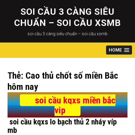
Skip
to
SOI CẦU 3 CÀNG SIÊU
content
CHUẨN – SOI CẦU XSMB
soi cầu 3 càng siêu chuẩn – soi cầu xsmb
HOME
Thẻ:
Cao thủ chốt số miền Bắc
hôm nay
soi cầu kqxs miền bắc
vip
soi cầu kqxs lo bạch thủ 2 nháy víp
mb