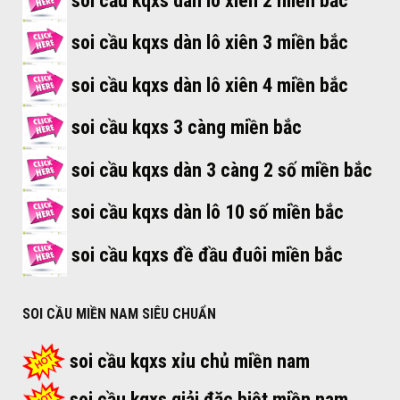
soi cầu kqxs dàn lô xiên 2 miền bắc
soi cầu kqxs dàn lô xiên 3 miền bắc
soi cầu kqxs dàn lô xiên 4 miền bắc
soi cầu kqxs 3 càng miền bắc
soi cầu kqxs dàn 3 càng 2 số miền bắc
soi cầu kqxs dàn lô 10 số miền bắc
soi cầu kqxs đề đầu đuôi miền bắc
SOI CẦU MIỀN NAM SIÊU CHUẨN
soi cầu kqxs xỉu chủ miền nam
soi cầu kqxs giải đặc biệt miền nam