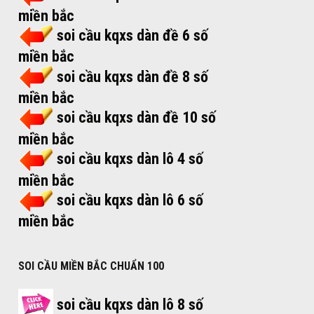
miền bắc
soi cầu kqxs dàn đề 6 số
miền bắc
soi cầu kqxs dàn đề 8 số
miền bắc
soi cầu kqxs dàn đề 10 số
miền bắc
soi cầu kqxs dàn lô 4 số
miền bắc
soi cầu kqxs dàn lô 6 số
miền bắc
SOI CẦU MIỀN BẮC CHUẨN 100
soi cầu kqxs dàn lô 8 số