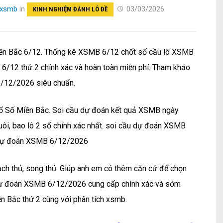
 xsmb
in
03/03/2026
KINH NGHIỆM ĐÁNH LÔ ĐỀ
ền Bắc 6/12. Thống kê XSMB 6/12 chốt số cầu lô XSMB
6/12 thứ 2 chính xác và hoàn toàn miễn phí. Tham khảo
/12/2026 siêu chuẩn.
 Số Miền Bắc. Soi cầu dự đoán kết quả XSMB ngày
uôi, bao lô 2 số chính xác nhất. soi cầu dự đoán XSMB
 dự đoán XSMB 6/12/2026
 bạch thủ, song thủ. Giúp anh em có thêm căn cứ để chọn
ự đoán XSMB 6/12/2026 cung cấp chính xác và sớm
n Bắc thứ 2 cùng với phân tích xsmb.