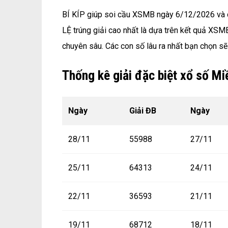
BÍ KÍP giúp soi cầu XSMB ngày 6/12/2026 và c
LỆ trúng giải cao nhất là dựa trên kết quả XS
chuyên sâu. Các con số lâu ra nhất bạn chọn sẽ
Thống kê giải đặc biệt xổ số Mi
Ngày
Giải
ĐB
Ngày
28/11
559
88
27/11
25/11
643
13
24/11
22/11
365
93
21/11
19/11
687
12
18/11