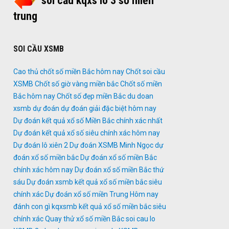
soi cầu kqxs lô 3 số miền
trung
SOI CẦU XSMB
Cao thủ chốt số miền Bắc hôm nay
Chốt soi cầu
XSMB
Chốt số giờ vàng miền bắc
Chốt số miền
Bắc hôm nay
Chốt số đẹp miền Bắc
du doan
xsmb
dự đoán
dự đoán giải đặc biệt hôm nay
Dự đoán kết quả xổ số Miền Bắc chính xác nhất
Dự đoán kết quả xổ số siêu chính xác hôm nay
Dự đoán lô xiên 2
Dự đoán XSMB Minh Ngọc
dự
đoán xổ số miền bắc
Dự đoán xổ số miền Bắc
chính xác hôm nay
Dự đoán xổ số miền Bắc thứ
sáu Dự đoán xsmb kết quả xổ số miền bắc siêu
chính xác
Dự đoán xổ số miền Trung
Hôm nay
đánh con gì
kqxsmb
kết quả xổ số miền bắc siêu
chính xác
Quay thử xổ số miền Bắc
soi cau lo