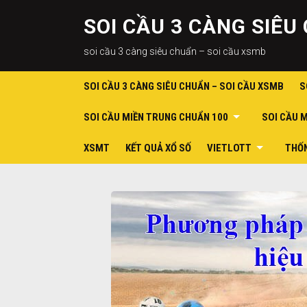
SOI CẦU 3 CÀNG SIÊU
soi cầu 3 càng siêu chuẩn – soi cầu xsmb
SOI CẦU 3 CÀNG SIÊU CHUẨN – SOI CẦU XSMB
S
SOI CẦU MIỀN TRUNG CHUẨN 100
SOI CẦU 
XSMT
KẾT QUẢ XỔ SỐ
VIETLOTT
THỐ