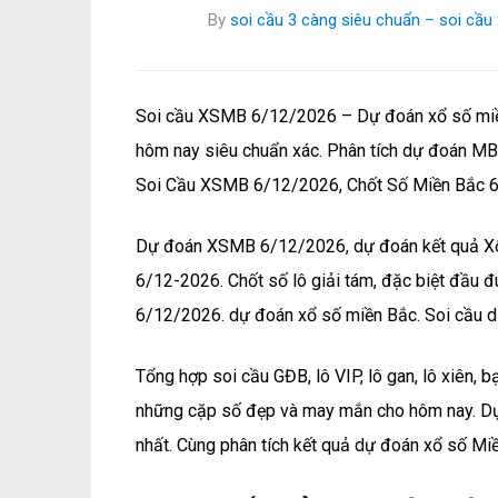
By
soi cầu 3 càng siêu chuẩn – soi cầu
Soi cầu XSMB 6/12/2026 – Dự đoán xổ số mi
hôm nay siêu chuẩn xác. Phân tích dự đoán MB 
Soi Cầu XSMB 6/12/2026, Chốt Số Miền Bắc 6
Dự đoán XSMB 6/12/2026, dự đoán kết quả Xổ
6/12-2026. Chốt số lô giải tám, đặc biệt đầu đ
6/12/2026. dự đoán xổ số miền Bắc. Soi cầu
Tổng hợp soi cầu GĐB, lô VIP, lô gan, lô xiên,
những cặp số đẹp và may mắn cho hôm nay. D
nhất. Cùng phân tích kết quả dự đoán xổ số Miề