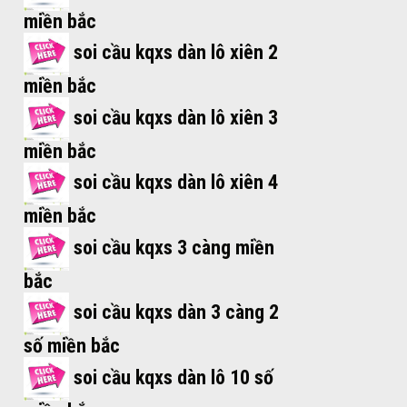
miền bắc
soi cầu kqxs dàn lô xiên 2
miền bắc
soi cầu kqxs dàn lô xiên 3
miền bắc
soi cầu kqxs dàn lô xiên 4
miền bắc
soi cầu kqxs 3 càng miền
bắc
soi cầu kqxs dàn 3 càng 2
số miền bắc
soi cầu kqxs dàn lô 10 số