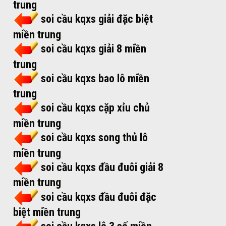
trung
soi cầu kqxs giải đặc biệt
miền trung
soi cầu kqxs giải 8 miền
trung
soi cầu kqxs bao lô miền
trung
soi cầu kqxs cặp xỉu chủ
miền trung
soi cầu kqxs song thủ lô
miền trung
soi cầu kqxs đầu đuôi giải 8
miền trung
soi cầu kqxs đầu đuôi đặc
biệt miền trung